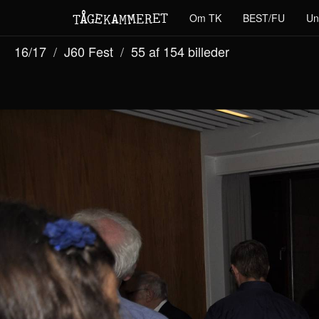
M
A
E
T
Å
E
Om TK
BEST/FU
Un
G
E
R
T
K
M
16/17
J60 Fest
55 af 154
billeder