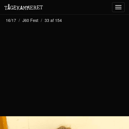
M
A
E
T
Å
E
G
E
R
T
K
M
Toggl
navig
16/17
J60 Fest
33 af 154