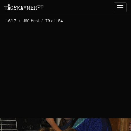
M
A
E
T
Å
E
G
E
R
T
K
M
Toggl
navig
16/17
J60 Fest
79 af 154