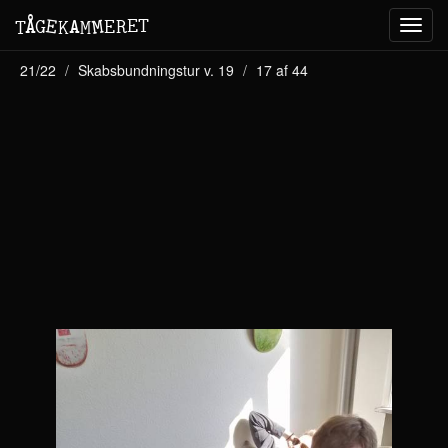
M
A
E
T
Å
E
G
E
R
T
K
M
Toggl
navig
21/22
Skabsbundningstur v. 19
17 af 44