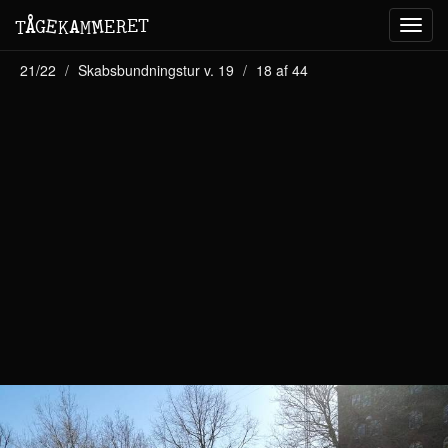
M
A
E
T
Å
E
G
E
R
T
K
M
Toggl
navig
21/22
Skabsbundningstur v. 19
18 af 44