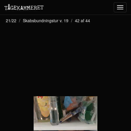
M
A
E
T
Å
E
G
E
R
T
K
M
Toggl
navig
21/22
Skabsbundningstur v. 19
42 af 44