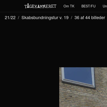
M
A
E
T
Å
E
Om TK
BEST/FU
Un
G
E
R
T
K
M
21/22
Skabsbundningstur v. 19
36 af 44
billeder