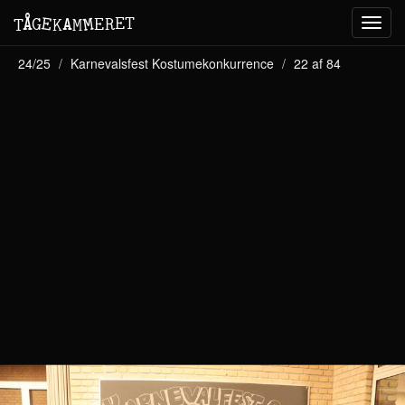
M
A
E
T
Å
E
G
E
R
T
K
M
Toggl
navig
24/25
Karnevalsfest Kostumekonkurrence
22 af 84