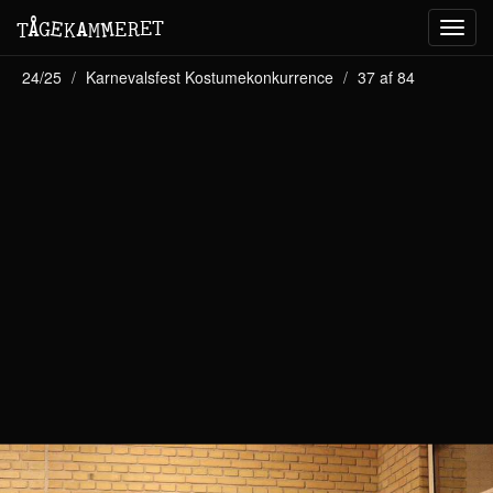
M
A
E
T
Å
E
G
E
R
T
K
M
Toggl
navig
24/25
Karnevalsfest Kostumekonkurrence
37 af 84