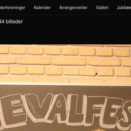
derforeninger
Kalender
Arrangementer
Galleri
Jubilæe
 84
billeder