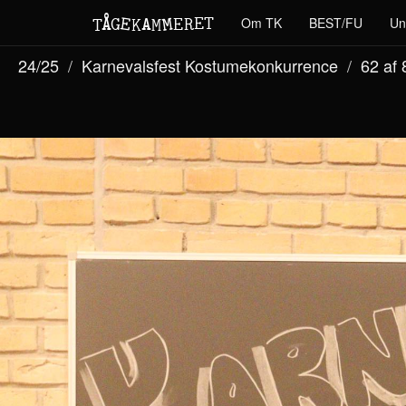
M
A
E
T
Å
E
Om TK
BEST/FU
Un
G
E
R
T
K
M
24/25
Karnevalsfest Kostumekonkurrence
62 af