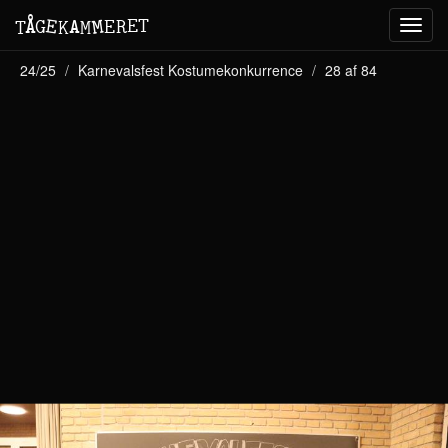
M
A
E
T
Å
E
G
E
R
T
K
M
Toggl
navig
24/25
Karnevalsfest Kostumekonkurrence
28 af 84