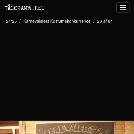
M
A
E
T
Å
E
G
E
R
T
K
M
Toggl
navig
24/25
Karnevalsfest Kostumekonkurrence
26 af 84