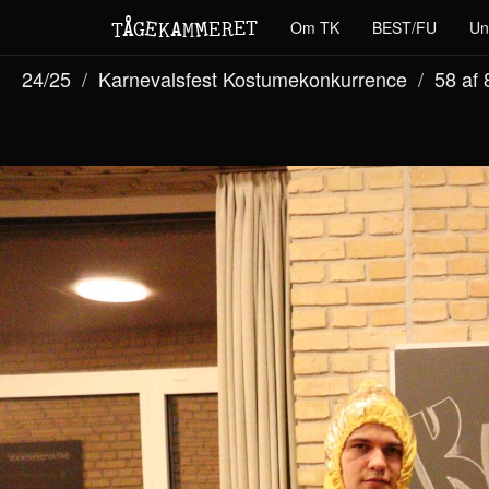
M
A
E
T
Å
E
Om TK
BEST/FU
Un
G
E
R
T
K
M
24/25
Karnevalsfest Kostumekonkurrence
58 af