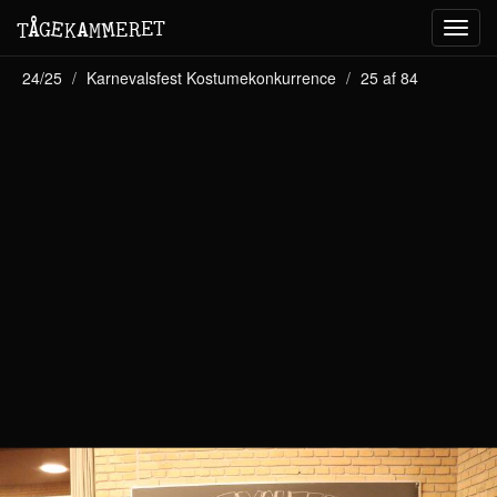
M
A
E
T
Å
E
G
E
R
T
K
M
Toggl
navig
24/25
Karnevalsfest Kostumekonkurrence
25 af 84