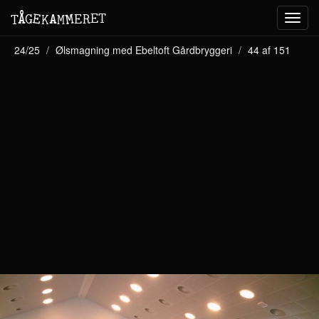
M
A
E
T
Å
E
G
E
R
T
K
M
Toggl
navig
24/25
Ølsmagning med Ebeltoft Gårdbryggeri
44 af 151