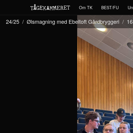
M
A
E
T
Å
E
Om TK
BEST/FU
Un
G
E
R
T
K
M
24/25
Ølsmagning med Ebeltoft Gårdbryggeri
16