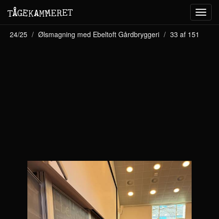
M
A
E
T
Å
E
G
E
R
T
K
M
Toggl
navig
24/25
Ølsmagning med Ebeltoft Gårdbryggeri
33 af 151