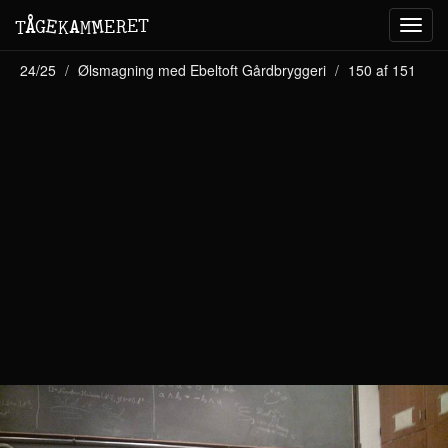
M
A
E
T
Å
E
G
E
R
T
K
M
Toggl
navig
24/25
Ølsmagning med Ebeltoft Gårdbryggeri
150 af 151