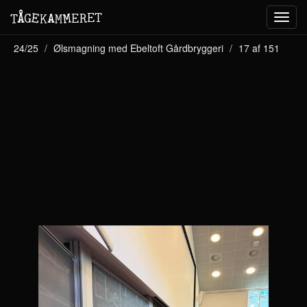
M
A
E
T
Å
E
G
E
R
T
K
M
Toggl
navig
24/25
Ølsmagning med Ebeltoft Gårdbryggeri
17 af 151