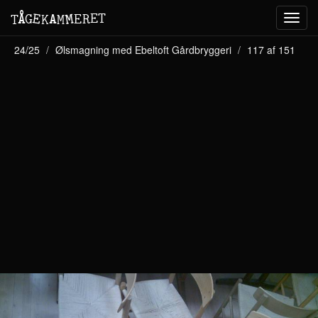
M
A
E
T
Å
E
G
E
R
T
K
M
Toggl
navig
24/25
Ølsmagning med Ebeltoft Gårdbryggeri
117 af 151