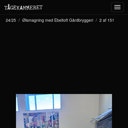
M
A
E
T
Å
E
G
E
R
T
K
M
Toggl
navig
24/25
Ølsmagning med Ebeltoft Gårdbryggeri
2 af 151