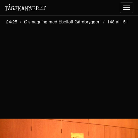
M
A
E
T
Å
E
G
E
R
T
K
M
Toggl
navig
24/25
Ølsmagning med Ebeltoft Gårdbryggeri
148 af 151