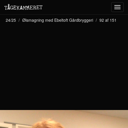
M
A
E
T
Å
E
G
E
R
T
K
M
Toggl
navig
24/25
Ølsmagning med Ebeltoft Gårdbryggeri
92 af 151