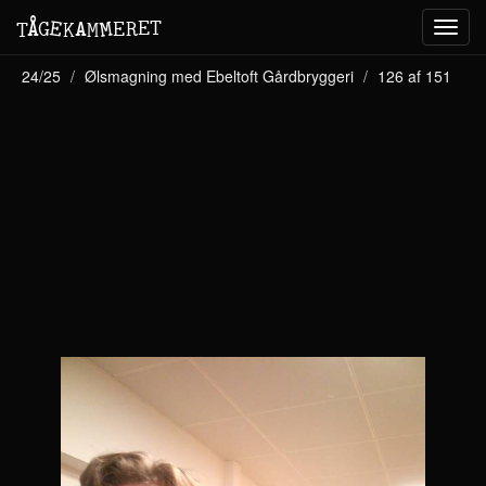
M
A
E
T
Å
E
G
E
R
T
K
M
Toggl
navig
24/25
Ølsmagning med Ebeltoft Gårdbryggeri
126 af 151