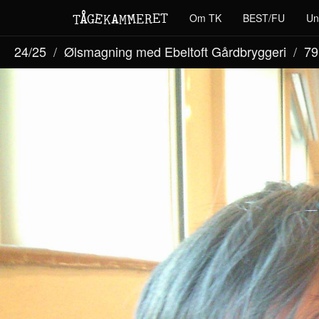
M
A
E
T
Å
E
Om TK
BEST/FU
Un
G
E
R
T
K
M
24/25
Ølsmagning med Ebeltoft Gårdbryggeri
79