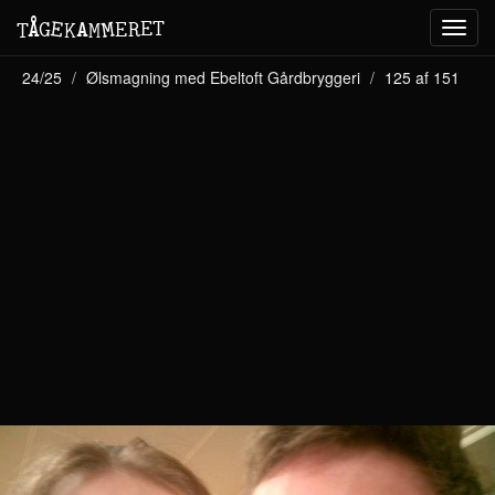
M
A
E
T
Å
E
G
E
R
T
K
M
Toggl
navig
24/25
Ølsmagning med Ebeltoft Gårdbryggeri
125 af 151