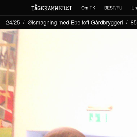
M
A
E
T
Å
E
Om TK
BEST/FU
Un
G
E
R
T
K
M
24/25
Ølsmagning med Ebeltoft Gårdbryggeri
85