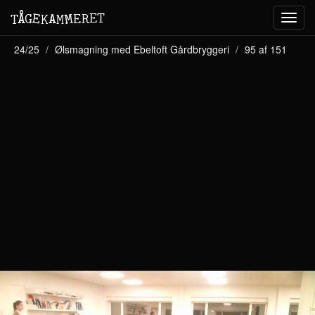
M
A
E
T
Å
E
G
E
R
T
K
M
Toggl
navig
24/25
Ølsmagning med Ebeltoft Gårdbryggeri
95 af 151