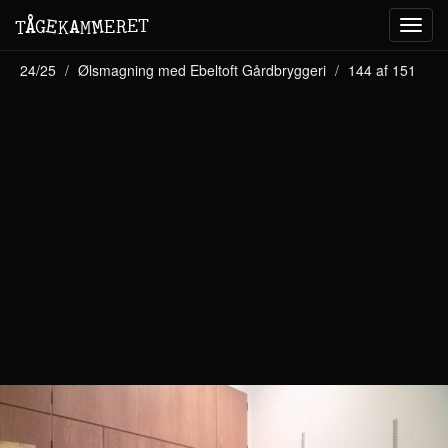
M
A
E
T
Å
E
G
E
R
T
K
M
Toggl
navig
24/25
Ølsmagning med Ebeltoft Gårdbryggeri
144 af 151